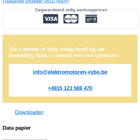
Frequentie omzetter V810 (400V)
Gegarandeerd veilig aankoopproces
Als u advies of hulp nodig heeft bij uw
bestelling, kunt u contact met ons opnemen.
info@elektromotoren-vybo.be
+4915 123 569 470
Downloaden
Data papier