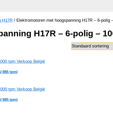
g H17R
/ Elektromotoren met hoogspanning H17R – 6-polig 
anning H17R – 6-polig – 1
V-985 tpm)
V-985 tpm)