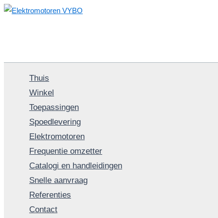
Spring
naar
de
inhoud
Thuis
Winkel
Toepassingen
Spoedlevering
Elektromotoren
Frequentie omzetter
Catalogi en handleidingen
Snelle aanvraag
Referenties
Contact