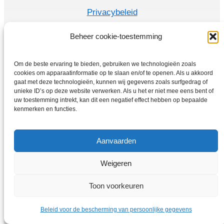
Privacybeleid
Voorwaarden
Beheer cookie-toestemming
Snelmenu
Om de beste ervaring te bieden, gebruiken we technologieën zoals
Elektromotoren
cookies om apparaatinformatie op te slaan en/of te openen. Als u akkoord
Frequentie omzetter
gaat met deze technologieën, kunnen wij gegevens zoals surfgedrag of
unieke ID’s op deze website verwerken. Als u het er niet mee eens bent of
Thuis
uw toestemming intrekt, kan dit een negatief effect hebben op bepaalde
Winkel
kenmerken en functies.
Aanvaarden
Weigeren
Toon voorkeuren
Copyright © 2026 Elektromotoren-Vybo.be | VYBO Electric
Beleid voor de bescherming van persoonlijke gegevens