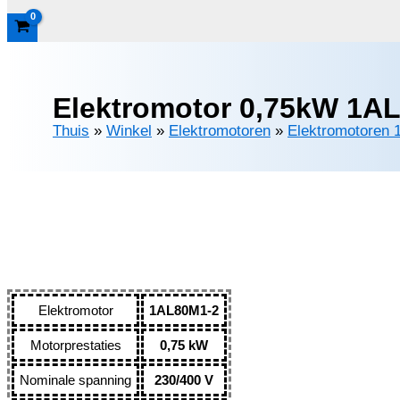
Elektromotor 0,75kW 1AL
Thuis
»
Winkel
»
Elektromotoren
»
Elektromotoren 
Elektromotor
1AL80M1-2
Motorprestaties
0,75 kW
Nominale spanning
230/400 V