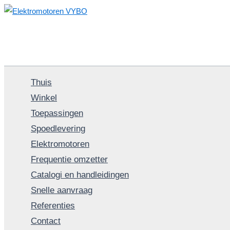
Spring
naar
de
inhoud
Thuis
Winkel
Toepassingen
Spoedlevering
Elektromotoren
Frequentie omzetter
Catalogi en handleidingen
Snelle aanvraag
Referenties
Contact