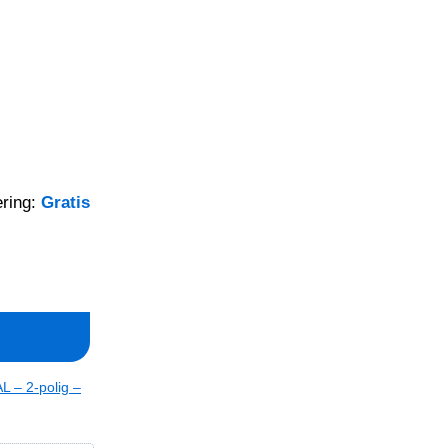
ring:
Gratis
n
L – 2-polig –