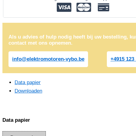
2845
tpm)
aantal
Als u advies of hulp nodig heeft bij uw bestelling, ku
contact met ons opnemen.
info@elektromotoren-vybo.be
+4915 123 
Data papier
Downloaden
Data papier