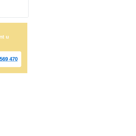
nt u
569 470