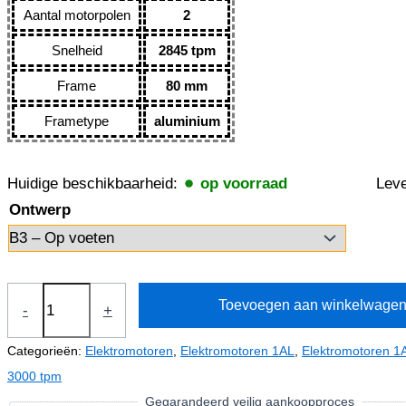
Aantal motorpolen
2
Snelheid
2845 tpm
Frame
80 mm
Frametype
aluminium
Huidige beschikbaarheid:
op voorraad
Leve
Ontwerp
Elektromotor
Toevoegen aan winkelwage
-
+
0,75kW
1AL80M1-
Categorieën:
Elektromotoren
,
Elektromotoren 1AL
,
Elektromotoren 1A
2
3000 tpm
(400V-
Gegarandeerd veilig aankoopproces