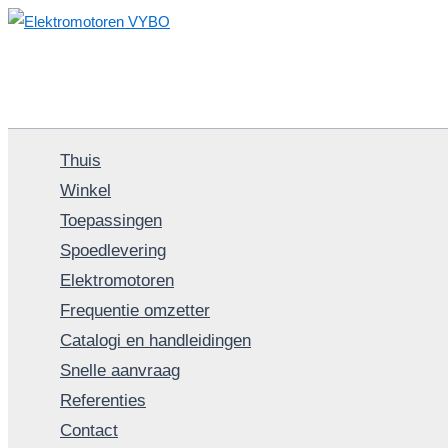
Spring
naar
de
inhoud
Thuis
Winkel
Toepassingen
Spoedlevering
Elektromotoren
Frequentie omzetter
Catalogi en handleidingen
Snelle aanvraag
Referenties
Contact