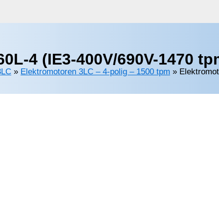
0L-4 (IE3-400V/690V-1470 tp
3LC
»
Elektromotoren 3LC – 4-polig – 1500 tpm
»
Elektromo