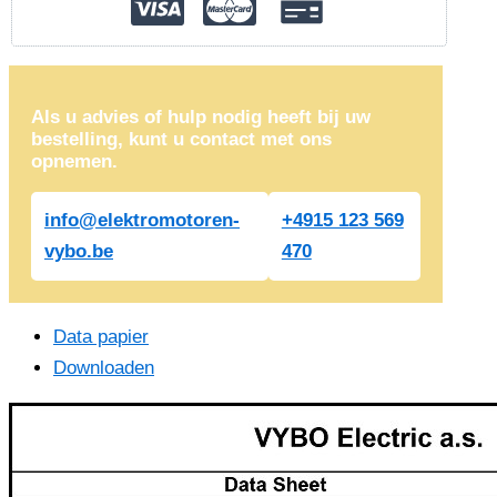
Als u advies of hulp nodig heeft bij uw
bestelling, kunt u contact met ons
opnemen.
info@elektromotoren-
+4915 123 569
vybo.be
470
Data papier
Downloaden