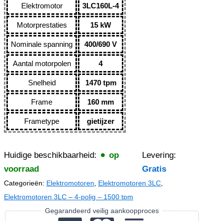
Elektromotor
3LC160L-4
Motorprestaties
15 kW
Nominale spanning
400/690 V
Aantal motorpolen
4
Snelheid
1470 tpm
Frame
160 mm
Frametype
gietijzer
Huidige beschikbaarheid:
op
Levering:
voorraad
Gratis
Categorieën:
Elektromotoren
,
Elektromotoren 3LC
,
Elektromotoren 3LC – 4-polig – 1500 tpm
Gegarandeerd veilig aankoopproces