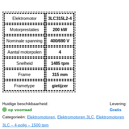
Elektromotor
3LC315L2-4
Motorprestaties
200 kW
Nominale spanning
400/690 V
Aantal motorpolen
4
Snelheid
1485 tpm
Frame
315 mm
Frametype
gietijzer
Huidige beschikbaarheid:
Levering:
op voorraad
Gratis
Categorieën:
Elektromotoren
,
Elektromotoren 3LC
,
Elektromotoren
3LC – 4-polig – 1500 tpm