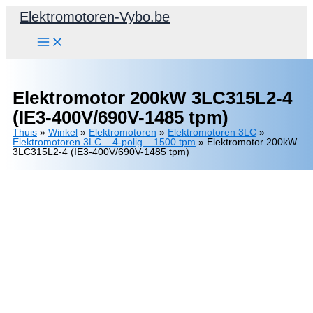
Spring
Elektromotoren-Vybo.be
naar
de
inhoud
Elektromotor 200kW 3LC315L2-4
(IE3-400V/690V-1485 tpm)
Thuis
»
Winkel
»
Elektromotoren
»
Elektromotoren 3LC
»
Elektromotoren 3LC – 4-polig – 1500 tpm
»
Elektromotor 200kW
3LC315L2-4 (IE3-400V/690V-1485 tpm)