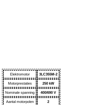
Elektromotor
3LC355M-2
Motorprestaties
250 kW
Nominale spanning
400/690 V
Aantal motorpolen
2