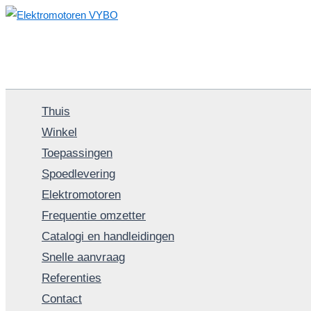
Spring
naar
de
inhoud
Thuis
Winkel
Toepassingen
Spoedlevering
Elektromotoren
Frequentie omzetter
Catalogi en handleidingen
Snelle aanvraag
Referenties
Contact