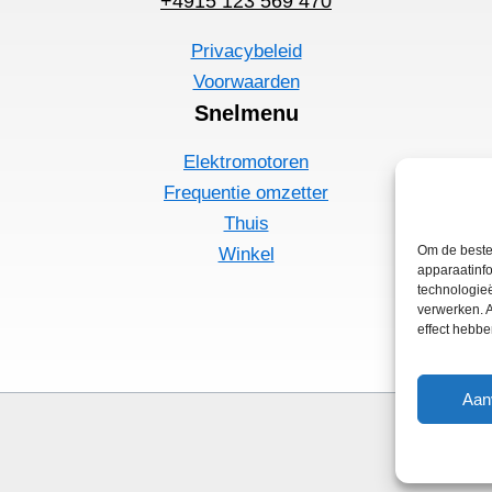
+4915 123 569 470
Privacybeleid
Voorwaarden
Snelmenu
Elektromotoren
Frequentie omzetter
Thuis
Om de beste
Winkel
apparaatinfo
technologieë
verwerken. A
effect hebb
Aan