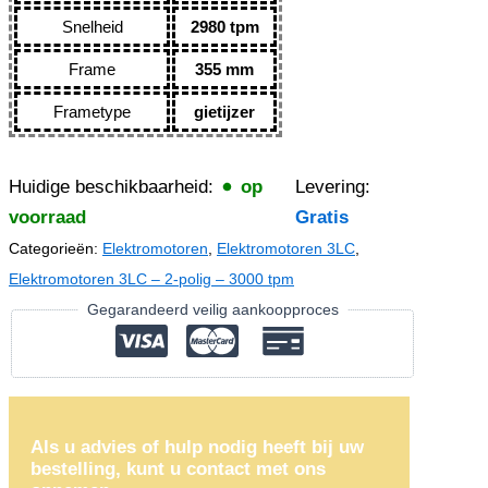
Snelheid
2980 tpm
Frame
355 mm
Frametype
gietijzer
Huidige beschikbaarheid:
op
Levering:
voorraad
Gratis
Categorieën:
Elektromotoren
,
Elektromotoren 3LC
,
Elektromotoren 3LC – 2-polig – 3000 tpm
Gegarandeerd veilig aankoopproces
Als u advies of hulp nodig heeft bij uw
bestelling, kunt u contact met ons