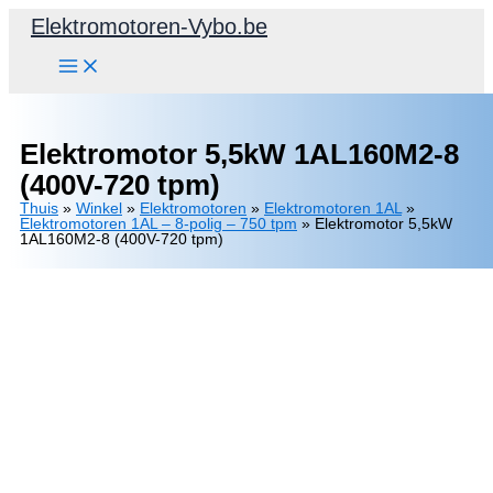
Spring
Elektromotoren-Vybo.be
naar
de
inhoud
Elektromotor 5,5kW 1AL160M2-8
(400V-720 tpm)
Thuis
»
Winkel
»
Elektromotoren
»
Elektromotoren 1AL
»
Elektromotoren 1AL – 8-polig – 750 tpm
»
Elektromotor 5,5kW
1AL160M2-8 (400V-720 tpm)