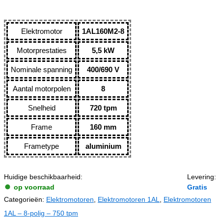
Elektromotor
1AL160M2-8
Motorprestaties
5,5 kW
Nominale spanning
400/690 V
Aantal motorpolen
8
Snelheid
720 tpm
Frame
160 mm
Frametype
aluminium
Huidige beschikbaarheid:
Levering:
op voorraad
Gratis
Categorieën:
Elektromotoren
,
Elektromotoren 1AL
,
Elektromotoren
1AL – 8-polig – 750 tpm