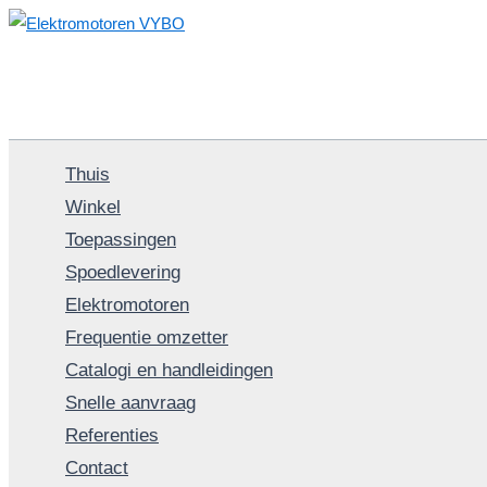
Spring
naar
de
inhoud
Thuis
Winkel
Toepassingen
Spoedlevering
Elektromotoren
Frequentie omzetter
Catalogi en handleidingen
Snelle aanvraag
Referenties
Contact