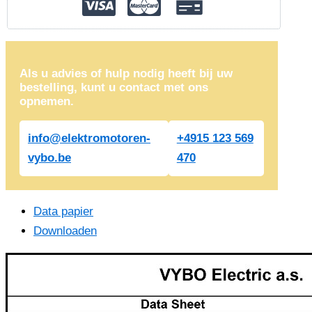
Als u advies of hulp nodig heeft bij uw
bestelling, kunt u contact met ons
opnemen.
info@elektromotoren-
+4915 123 569
vybo.be
470
Data papier
Downloaden