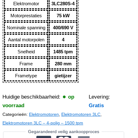
Elektromotor
3LC280S-4
Motorprestaties
75 kW
Nominale spanning
400/690 V
Aantal motorpolen
4
Snelheid
1485 tpm
Frame
280 mm
Frametype
gietijzer
Huidige beschikbaarheid:
op
Levering:
voorraad
Gratis
Categorieën:
Elektromotoren
,
Elektromotoren 3LC
,
Elektromotoren 3LC – 4-polig – 1500 tpm
Gegarandeerd veilig aankoopproces