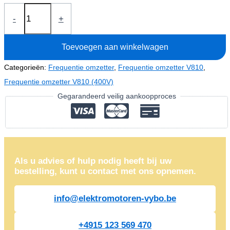
Frequentie
-
+
omzetter
0,75kW
Toevoegen aan winkelwagen
V810-
4T0007
Categorieën:
Frequentie omzetter
,
Frequentie omzetter V810
,
(400V)
Frequentie omzetter V810 (400V)
aantal
Gegarandeerd veilig aankoopproces
Als u advies of hulp nodig heeft bij uw
bestelling, kunt u contact met ons opnemen.
info@elektromotoren-vybo.be
+4915 123 569 470