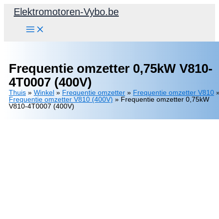
Spring
Elektromotoren-Vybo.be
naar
de
inhoud
Frequentie omzetter 0,75kW V810-
4T0007 (400V)
Thuis
»
Winkel
»
Frequentie omzetter
»
Frequentie omzetter V810
Frequentie omzetter V810 (400V)
»
Frequentie omzetter 0,75kW
V810-4T0007 (400V)