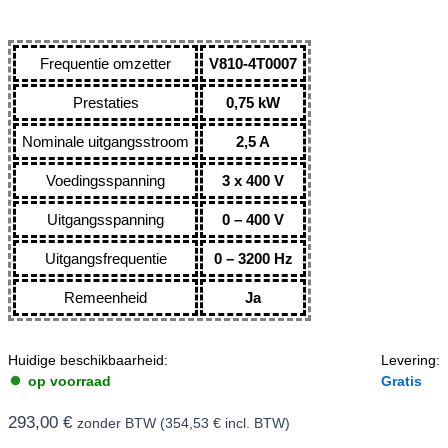
Frequentie omzetter
V810-4T0007
Prestaties
0,75 kW
Nominale uitgangsstroom
2,5 A
Voedingsspanning
3 x 400 V
Uitgangsspanning
0 – 400 V
Uitgangsfrequentie
0 – 3200 Hz
Remeenheid
Ja
Huidige beschikbaarheid:
Levering:
op voorraad
Gratis
293,00
€
zonder BTW (
354,53
€
incl. BTW)