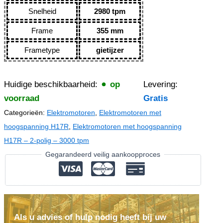
Snelheid
2980 tpm
Frame
355 mm
Frametype
gietijzer
Huidige beschikbaarheid:
op
Levering:
voorraad
Gratis
Categorieën:
Elektromotoren
,
Elektromotoren met
hoogspanning H17R
,
Elektromotoren met hoogspanning
H17R – 2-polig – 3000 tpm
Gegarandeerd veilig aankoopproces
Als u advies of hulp nodig heeft bij uw