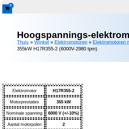
Hoogspannings-elektrom
Thuis
»
Winkel
»
Elektromotoren
»
Elektromotoren 
355kW H17R355-2 (6000V-2980 tpm)
Elektromotor
H17R355-2
Motorprestaties
355 kW
Nominale spanning
6000 V (+/-10%)
Aantal motorpolen
2