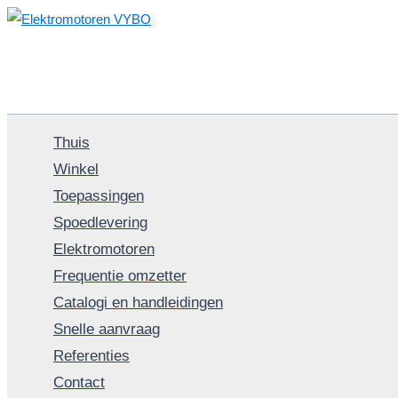
Spring
naar
de
inhoud
Thuis
Winkel
Toepassingen
Spoedlevering
Elektromotoren
Frequentie omzetter
Catalogi en handleidingen
Snelle aanvraag
Referenties
Contact