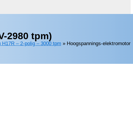
V-2980 tpm)
 H17R – 2-polig – 3000 tpm
»
Hoogspannings-elektromotor