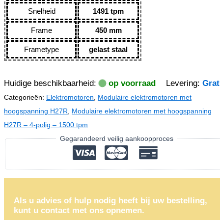
Snelheid
1491 tpm
Frame
450 mm
Frametype
gelast staal
Huidige beschikbaarheid:
op voorraad
Levering:
Grat
Categorieën:
Elektromotoren
,
Modulaire elektromotoren met
hoogspanning H27R
,
Modulaire elektromotoren met hoogspanning
H27R – 4-polig – 1500 tpm
Gegarandeerd veilig aankoopproces
Als u advies of hulp nodig heeft bij uw bestelling,
kunt u contact met ons opnemen.