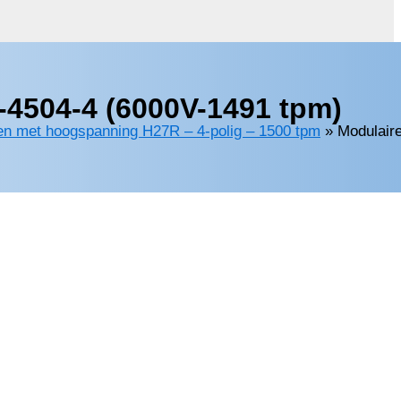
4504-4 (6000V-1491 tpm)
en met hoogspanning H27R – 4-polig – 1500 tpm
»
Modulair