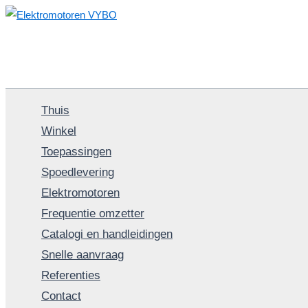
Spring
naar
de
inhoud
Thuis
Winkel
Toepassingen
Spoedlevering
Elektromotoren
Frequentie omzetter
Catalogi en handleidingen
Snelle aanvraag
Referenties
Contact