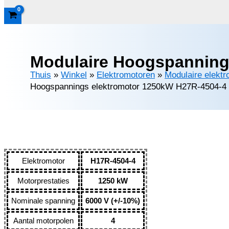
Modulaire Hoogspanning
Thuis
»
Winkel
»
Elektromotoren
»
Modulaire elekt
Hoogspannings elektromotor 1250kW H27R-4504-4 
Elektromotor
H17R-4504-4
Motorprestaties
1250 kW
Nominale spanning
6000 V (+/-10%)
Aantal motorpolen
4