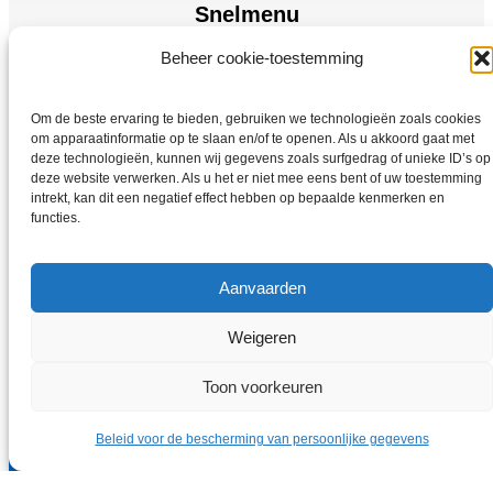
Snelmenu
Beheer cookie-toestemming
Elektromotoren
Frequentie omzetter
Om de beste ervaring te bieden, gebruiken we technologieën zoals cookies
Thuis
om apparaatinformatie op te slaan en/of te openen. Als u akkoord gaat met
Winkel
deze technologieën, kunnen wij gegevens zoals surfgedrag of unieke ID’s op
deze website verwerken. Als u het er niet mee eens bent of uw toestemming
intrekt, kan dit een negatief effect hebben op bepaalde kenmerken en
functies.
Aanvaarden
Weigeren
Copyright © 2026 Elektromotoren-Vybo.be | VYBO Electric
Toon voorkeuren
Beleid voor de bescherming van persoonlijke gegevens