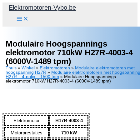
Spring
Elektromotoren-Vybo.be
naar
de
inhoud
Modulaire Hoogspannings
elektromotor 710kW H27R-4003-4
(6000V-1489 tpm)
Thuis
»
Winkel
»
Elektromotoren
»
Modulaire elektromotoren met
hoogspanning H27R
»
Modulaire elektromotoren met hoogspannin
H27R – 4-polig – 1500 tpm
»
Modulaire Hoogspannings
elektromotor 710kW H27R-4003-4 (6000V-1489 tpm)
Elektromotor
H17R-4003-4
Motorprestaties
710 kW