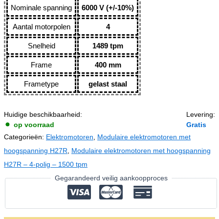
Nominale spanning
6000 V (+/-10%)
Aantal motorpolen
4
Snelheid
1489 tpm
Frame
400 mm
Frametype
gelast staal
Huidige beschikbaarheid:
Levering:
op voorraad
Gratis
Categorieën:
Elektromotoren
,
Modulaire elektromotoren met
hoogspanning H27R
,
Modulaire elektromotoren met hoogspanning
H27R – 4-polig – 1500 tpm
Gegarandeerd veilig aankoopproces